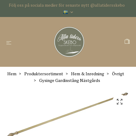
Följ oss på sociala medier för senaste nytt @allatidersskebo
Hem
Produktersortiment
Hem & Inredning
Övrigt
Gysinge Gardinstång Nästgårds