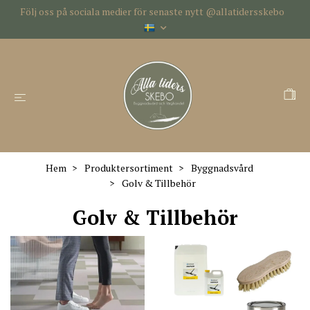
Följ oss på sociala medier för senaste nytt @allatidersskebo
Hem
Produktersortiment
Byggnadsvård
Golv & Tillbehör
Golv & Tillbehör