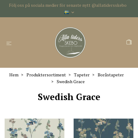
Följ oss på sociala medier för senaste nytt @allatidersskebo
Hem
Produktersortiment
Tapeter
Boråstapeter
Swedish Grace
Swedish Grace