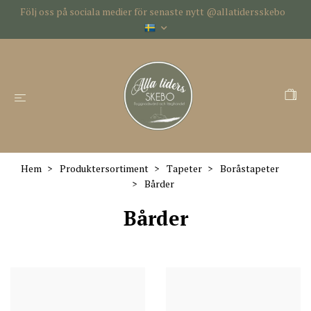
Följ oss på sociala medier för senaste nytt @allatidersskebo
Hem
Produktersortiment
Tapeter
Boråstapeter
Bårder
Bårder