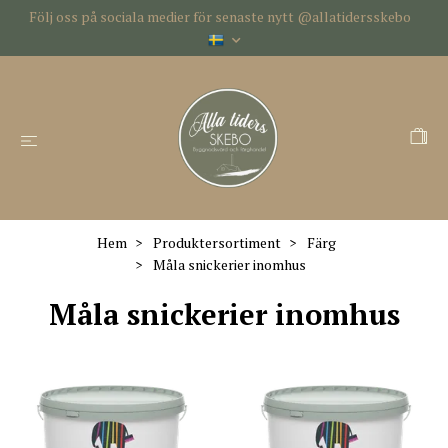
Följ oss på sociala medier för senaste nytt @allatidersskebo
Hem
Produktersortiment
Färg
Måla snickerier inomhus
Måla snickerier inomhus