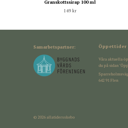
Granskottssirap 100 ml
149 kr
Öppettider
Samarbetspartner:
Våra aktuella öp
du på sidan "Öpp
Sparreholmsväg
642 91 Flen
© 2026 allatidersskebo