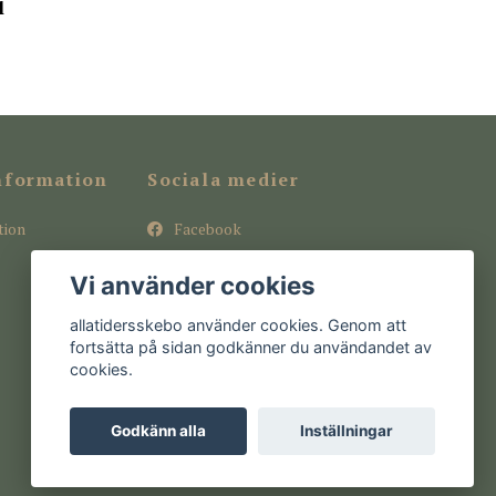
l
nformation
Sociala medier
tion
Facebook
Instagram
Vi använder cookies
Pinterest
allatidersskebo använder cookies. Genom att
fortsätta på sidan godkänner du användandet av
cookies.
Godkänn alla
Inställningar