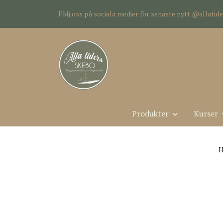
Följ oss på sociala medier för senaste nytt @allati
Produkter
Kurser