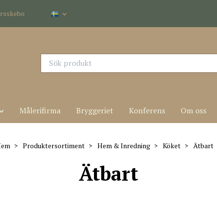
dersskebo
Målerifirma
Bryggeriet
Konferens
Om oss
Hem
Produktersortiment
Hem & Inredning
Köket
Ätbart
Ätbart