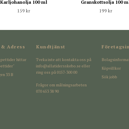
Karljohanolja 100 ml
Granskottsolja 100 m
159 kr
199 kr
 & Adress
Kundtjänst
Företagsi
pettider hittar
Tveka inte att kontakta oss på
Bolagsinforma
ettider"
info@allatidersskebo.se
eller
Köpvillkor
ring oss på 0157-300 00
en 33 B
Sök jobb
Frågor om målningsarbeten
070 653 38 90