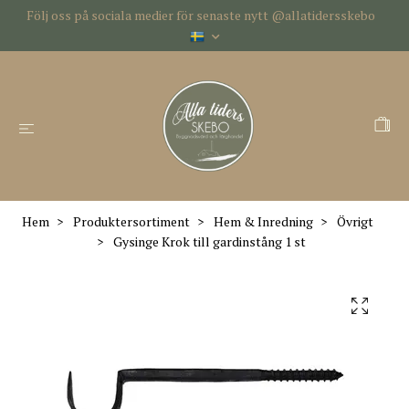
Följ oss på sociala medier för senaste nytt @allatidersskebo
Hem
Produktersortiment
Hem & Inredning
Övrigt
Gysinge Krok till gardinstång 1 st