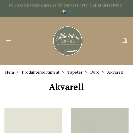
Följ oss på sociala medier för senaste nytt @allatidersskebo
Hem
Produktersortiment
Tapeter
Duro
Akvarell
Akvarell