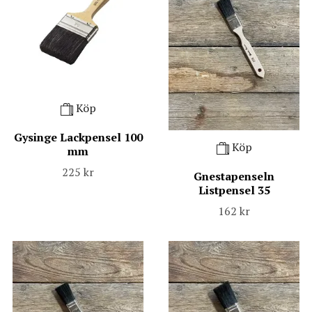
Köp
Gysinge Lackpensel 100
Köp
mm
225 kr
Gnestapenseln
Listpensel 35
162 kr