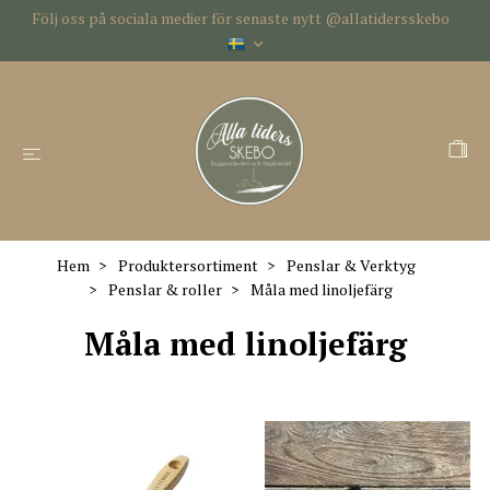
Följ oss på sociala medier för senaste nytt @allatidersskebo
Hem
Produktersortiment
Penslar & Verktyg
Penslar & roller
Måla med linoljefärg
Måla med linoljefärg