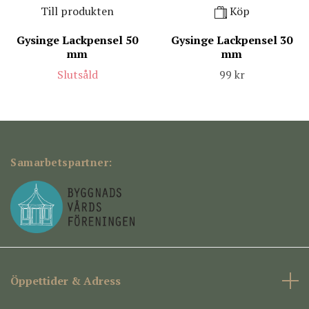
Till produkten
Köp
Gysinge Lackpensel 50
Gysinge Lackpensel 30
mm
mm
Slutsåld
99 kr
Samarbetspartner:
Öppettider & Adress