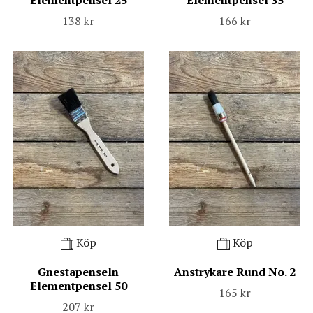
Elementpensel 25
Elementpensel 35
138 kr
166 kr
Köp
Köp
Gnestapenseln
Anstrykare Rund No. 2
Elementpensel 50
165 kr
207 kr