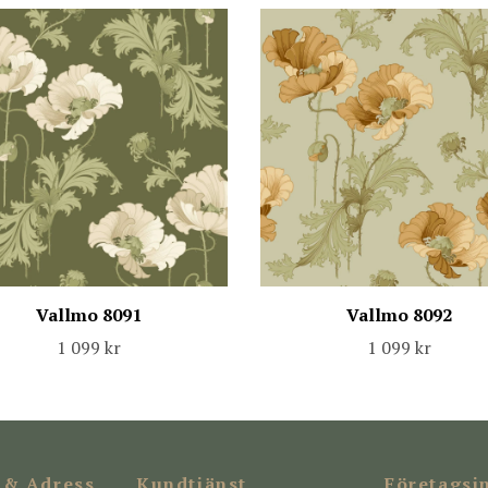
Vallmo 8091
Vallmo 8092
1 099 kr
1 099 kr
 & Adress
Kundtjänst
Företagsi