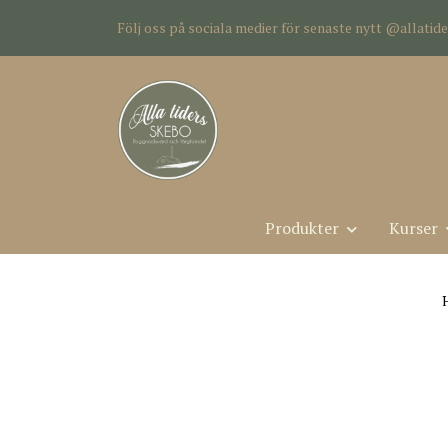
Följ oss på sociala medier för senaste nytt @allati
Produkter
Kurser