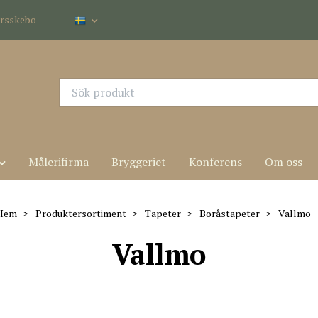
dersskebo
Målerifirma
Bryggeriet
Konferens
Om oss
Hem
Produktersortiment
Tapeter
Boråstapeter
Vallmo
Vallmo