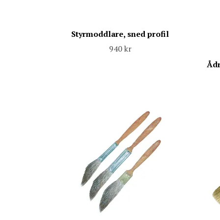
Styrmoddlare, sned profil
940 kr
Ådr