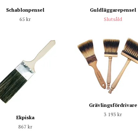
Schablonpensel
Guldläggarepensel
65 kr
Slutsåld
Grävlingsfördrivare
3 193 kr
Ekpiska
867 kr