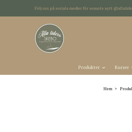
Följ oss på sociala medier för senaste nytt @allati
Produkter
Kurser
Hem
Produ