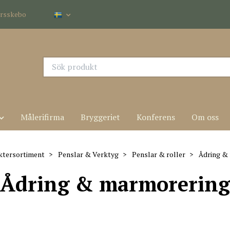
dersskebo
Målerifirma
Bryggeriet
Konferens
Om oss
ktersortiment
Penslar & Verktyg
Penslar & roller
Ådring &
Ådring & marmorering