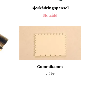
Björkådringspensel
Slutsåld
Gummikamm
75 kr