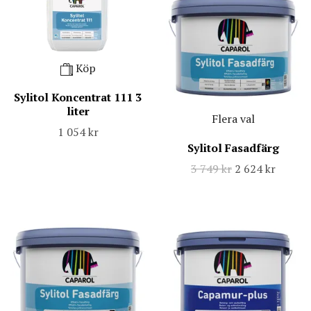
Köp
Sylitol Koncentrat 111 3
liter
Flera val
1 054 kr
Sylitol Fasadfärg
3 749 kr
2 624 kr