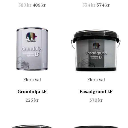
580 kr
406 kr
534 kr
374 kr
Flera val
Flera val
Grundolja LF
Fasadgrund LF
225 kr
370 kr