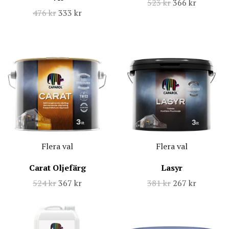
523 kr
366 kr
476 kr
333 kr
Flera val
Flera val
Carat Oljefärg
Lasyr
524 kr
367 kr
381 kr
267 kr