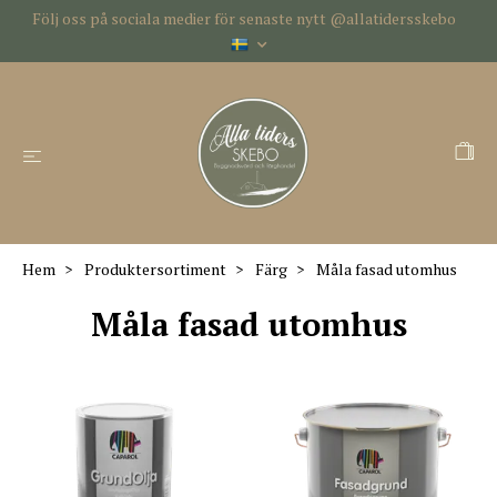
Följ oss på sociala medier för senaste nytt @allatidersskebo
Hem
Produktersortiment
Färg
Måla fasad utomhus
Måla fasad utomhus