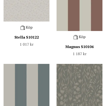
Köp
Köp
Stella S10122
1 017 kr
Magnus S10104
1 187 kr