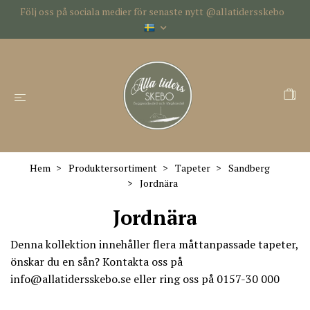
Följ oss på sociala medier för senaste nytt @allatidersskebo
Hem
Produktersortiment
Tapeter
Sandberg
Jordnära
Jordnära
Denna kollektion innehåller flera måttanpassade tapeter,
önskar du en sån? Kontakta oss på
info@allatidersskebo.se
eller ring oss på 0157-30 000