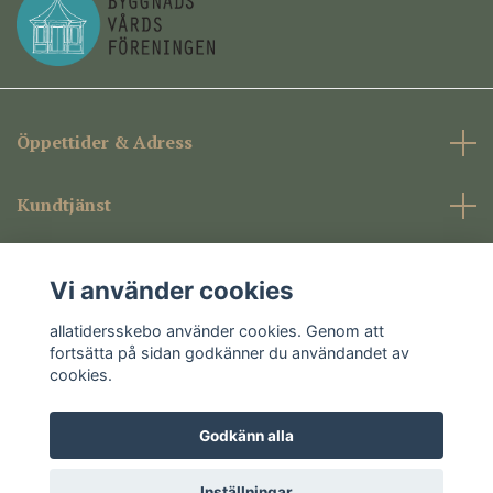
Öppettider & Adress
Kundtjänst
Företagsinformation
Vi använder cookies
Sociala medier
allatidersskebo använder cookies. Genom att
fortsätta på sidan godkänner du användandet av
cookies.
Godkänn alla
© 2026 allatidersskebo
Inställningar