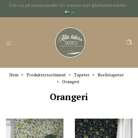
Följ oss på sociala medier för senaste nytt @allatidersskebo
Hem
Produktersortiment
Tapeter
Boråstapeter
Orangeri
Orangeri