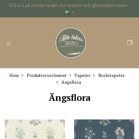
Följ oss på sociala medier för senaste nytt @allatidersskebo
Hem
Produktersortiment
Tapeter
Boråstapeter
Ängsflora
Ängsflora