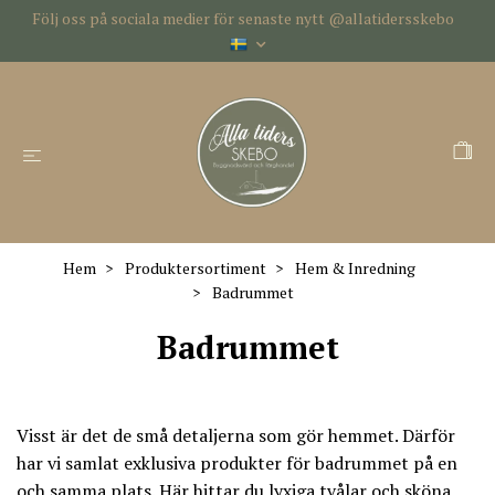
Följ oss på sociala medier för senaste nytt @allatidersskebo
Hem
Produktersortiment
Hem & Inredning
Badrummet
Badrummet
Visst är det de små detaljerna som gör hemmet. Därför
har vi samlat exklusiva produkter för badrummet på en
och samma plats. Här hittar du lyxiga tvålar och sköna