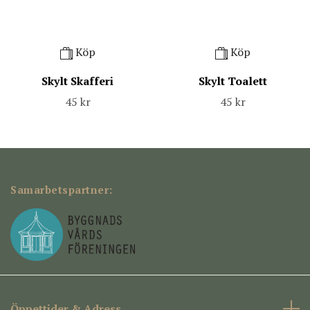
Köp
Köp
Skylt Skafferi
Skylt Toalett
45 kr
45 kr
Samarbetspartner:
Öppettider & Adress