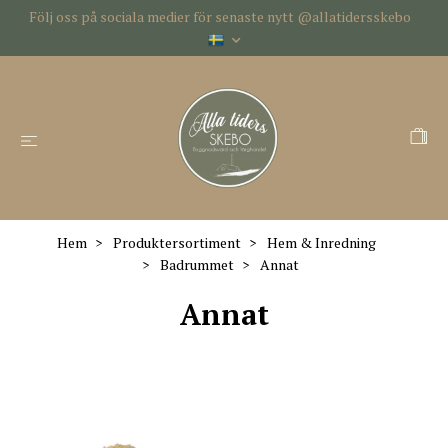
Följ oss på sociala medier för senaste nytt @allatidersskebo
Hem
Produktersortiment
Hem & Inredning
Badrummet
Annat
Annat