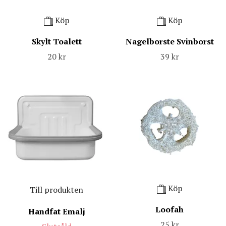
Köp
Köp
Skylt Toalett
Nagelborste Svinborst
20 kr
39 kr
Köp
Till produkten
Loofah
Handfat Emalj
25 kr