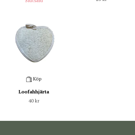
Slutsåld
Köp
Loofahhjärta
40 kr