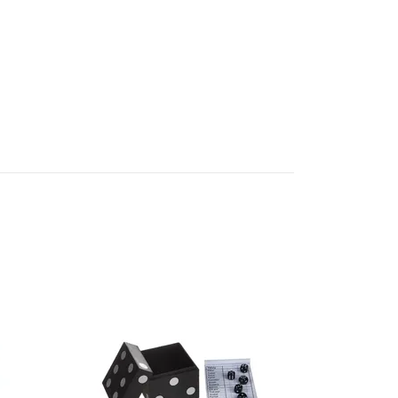
Bindtråd Grö
25 kr