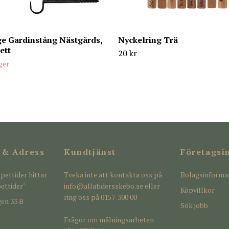
e Gardinstång Nästgårds,
Nyckelring Trä
ett
20 kr
ager
 & Adress
Kundtjänst
Företagsi
pettider hittar
Tveka inte att kontakta oss på
Bolagsinforma
ettider"
info@allatidersskebo.se
eller
Köpvillkor
ring oss på 0157-300 00
en 33 B
Sök jobb
Frågor om målningsarbeten