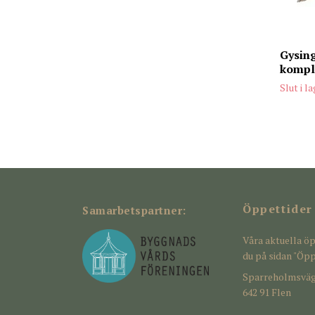
Gysing
kompl
Slut i l
Öppettider
Samarbetspartner:
Våra aktuella öp
du på sidan "Öpp
Sparreholmsväg
642 91 Flen