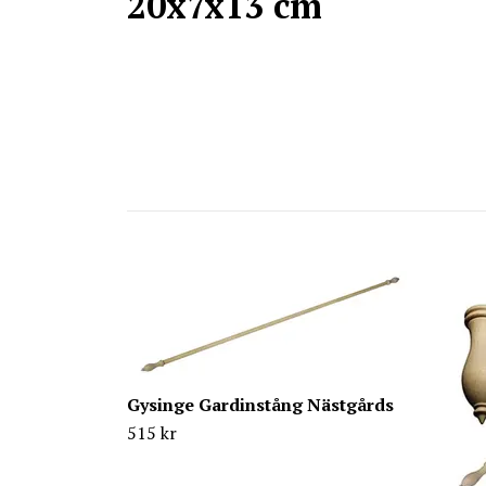
20x7x13 cm
Gysinge Gardinstång Nästgårds
515 kr