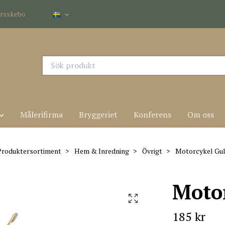
dersskebo
Målerifirma
Bryggeriet
Konferens
Om oss
Produktersortiment
Hem & Inredning
Övrigt
Motorcykel Gul
Motor
185 kr