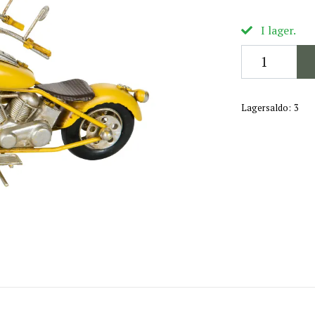
I lager.
Lagersaldo:
3