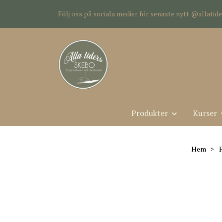
Följ oss på sociala medier för senaste nytt @allati
Produkter
Kurser
Hem