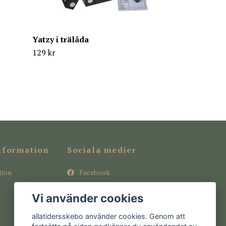
Yatzy i trälåda
129 kr
nformation
Sociala medier
tion
Facebook
Instagram
Vi använder cookies
Pinterest
allatidersskebo använder cookies. Genom att