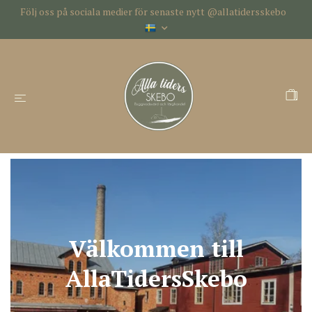
Följ oss på sociala medier för senaste nytt @allatidersskebo
Välkommen till
AllaTidersSkebo