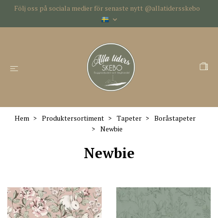
Följ oss på sociala medier för senaste nytt @allatidersskebo
Hem
Produktersortiment
Tapeter
Boråstapeter
Newbie
Newbie