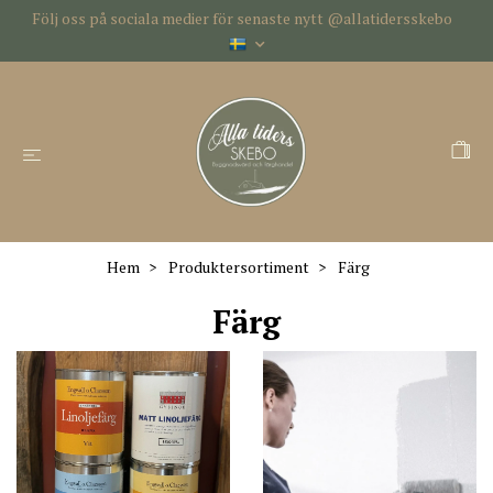
Följ oss på sociala medier för senaste nytt @allatidersskebo
Hem
Produktersortiment
Färg
Färg