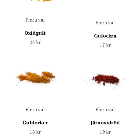
Flera val
Flera val
Oxidgult
Gulockra
23 kr
17 kr
Flera val
Flera val
Guldocker
Järnoxidröd
18 kr
19 kr