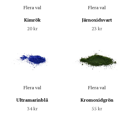
Flera val
Flera val
Kimrök
Järnoxidsvart
20 kr
23 kr
Flera val
Flera val
Ultramarinblå
Kromoxidgrön
34 kr
55 kr