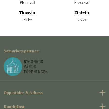
Flera val
Flera val
Titanvitt
Zinkvitt
22 kr
26 kr
Samarbetspartner:
Öppettider & Adress
Kundtjänst