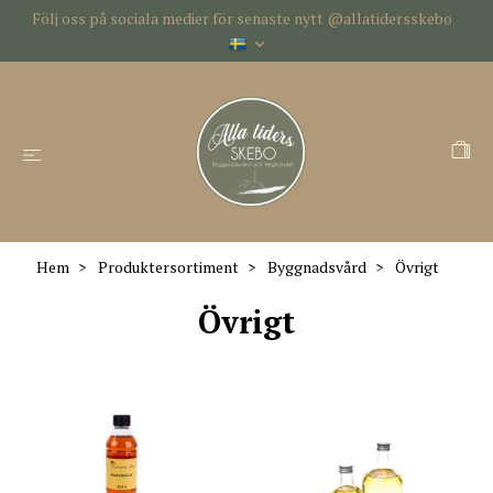
Följ oss på sociala medier för senaste nytt @allatidersskebo
Hem
Produktersortiment
Byggnadsvård
Övrigt
Övrigt