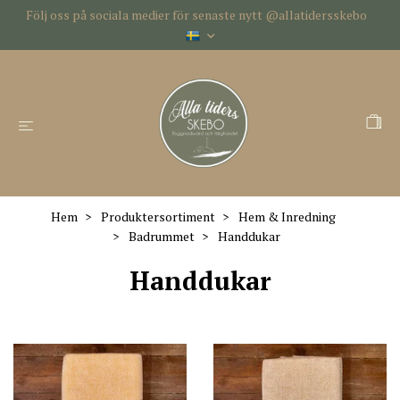
Följ oss på sociala medier för senaste nytt @allatidersskebo
Hem
Produktersortiment
Hem & Inredning
Badrummet
Handdukar
Handdukar