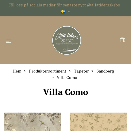
Följ oss på sociala medier för senaste nytt @allatidersskebo
Hem
Produktersortiment
Tapeter
Sandberg
Villa Como
Villa Como