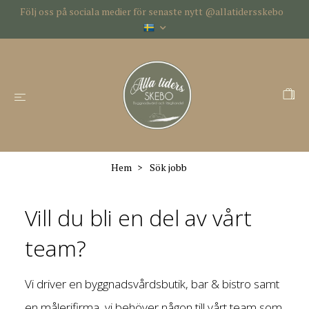
Följ oss på sociala medier för senaste nytt @allatidersskebo
Hem
Sök jobb
Vill du bli en del av vårt
team?
Vi driver en byggnadsvårdsbutik, bar & bistro samt
en målerifirma, vi behöver någon till vårt team som