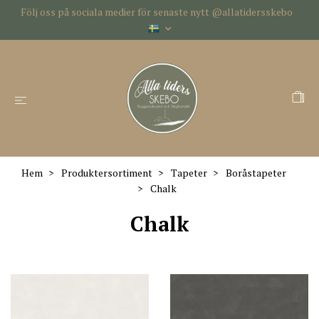
Följ oss på sociala medier för senaste nytt @allatidersskebo
Hem
Produktersortiment
Tapeter
Boråstapeter
Chalk
Chalk