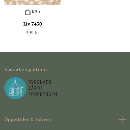
Köp
Liv 7430
399 kr
Samarbetspartner:
Öppettider & Adress