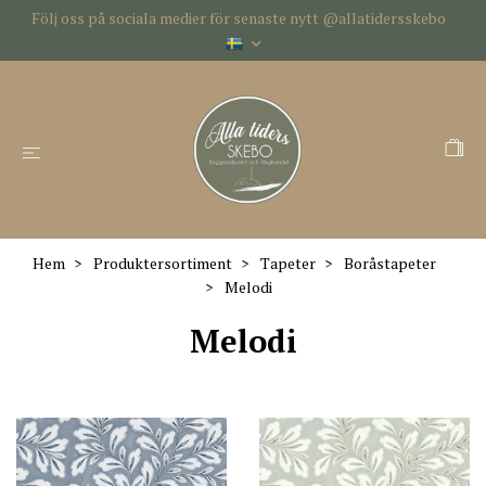
Följ oss på sociala medier för senaste nytt @allatidersskebo
Hem
Produktersortiment
Tapeter
Boråstapeter
Melodi
Melodi