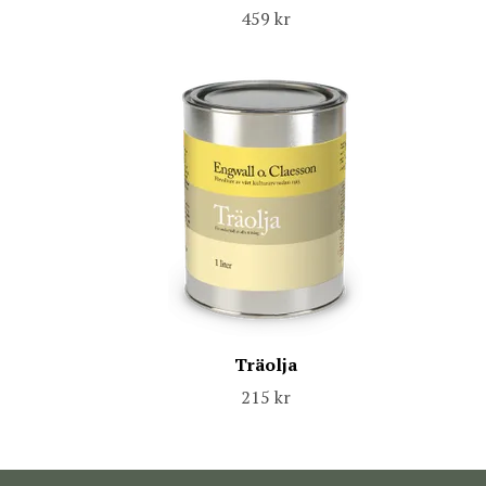
459 kr
Träolja
215 kr