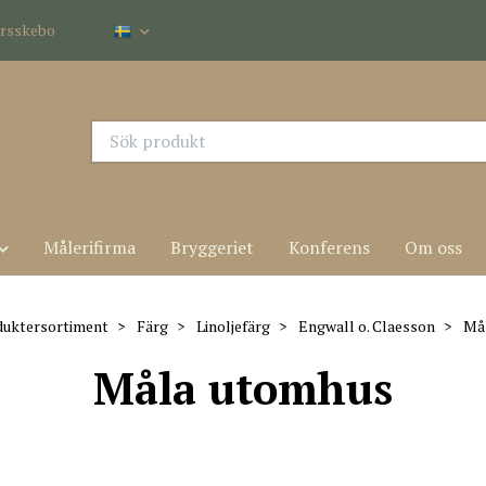
dersskebo
Målerifirma
Bryggeriet
Konferens
Om oss
uktersortiment
Färg
Linoljefärg
Engwall o. Claesson
Mål
Måla utomhus