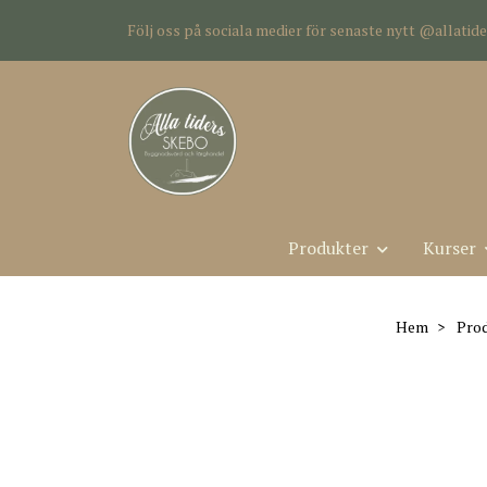
Följ oss på sociala medier för senaste nytt @allati
Produkter
Kurser
Hem
Prod