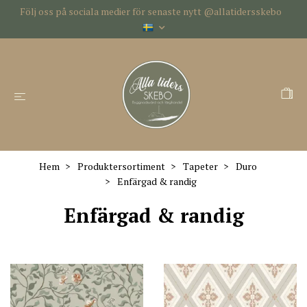
Följ oss på sociala medier för senaste nytt @allatidersskebo
Hem
Produktersortiment
Tapeter
Duro
Enfärgad & randig
Enfärgad & randig