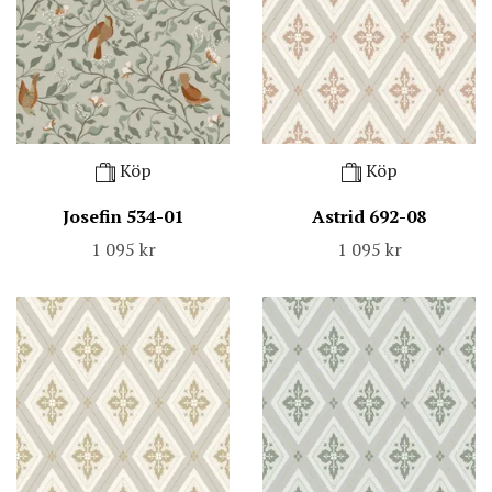
Köp
Köp
Josefin 534-01
Astrid 692-08
1 095 kr
1 095 kr