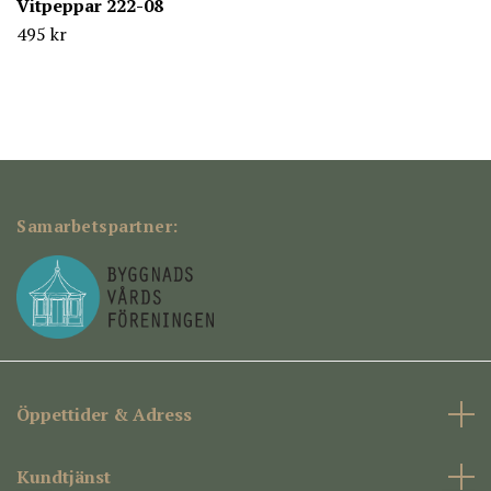
Vitpeppar 222-08
495 kr
Samarbetspartner:
Öppettider & Adress
Kundtjänst