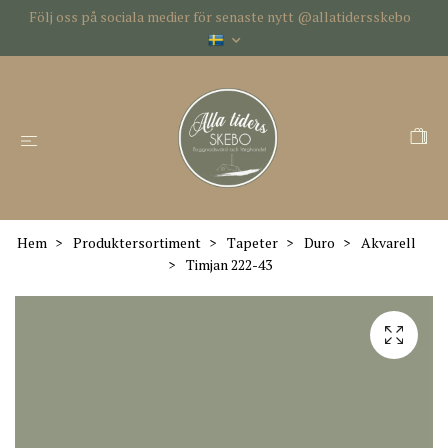
Följ oss på sociala medier för senaste nytt @allatidersskebo
Hem
Produktersortiment
Tapeter
Duro
Akvarell
Timjan 222-43