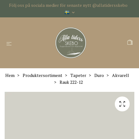
Följ oss på sociala medier för senaste nytt @allatidersskebo
Hem
Produktersortiment
Tapeter
Duro
Akvarell
Rauk 222-12