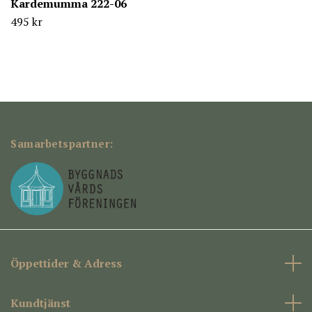
Kardemumma 222-06
495 kr
Samarbetspartner:
Öppettider & Adress
Kundtjänst