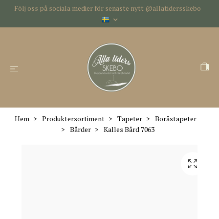
Följ oss på sociala medier för senaste nytt @allatidersskebo
Hem
Produktersortiment
Tapeter
Boråstapeter
Bårder
Kalles Bård 7063