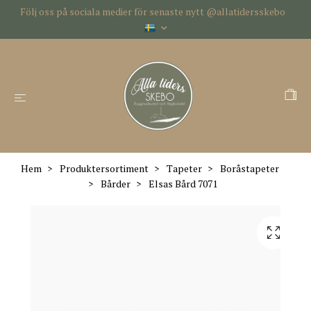
Följ oss på sociala medier för senaste nytt @allatidersskebo
Hem
Produktersortiment
Tapeter
Boråstapeter
Bårder
Elsas Bård 7071