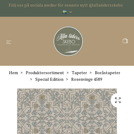
Följ oss på sociala medier för senaste nytt @allatidersskebo
Hem
Produktersortiment
Tapeter
Boråstapeter
Special Edition
Rosenvinge 4589