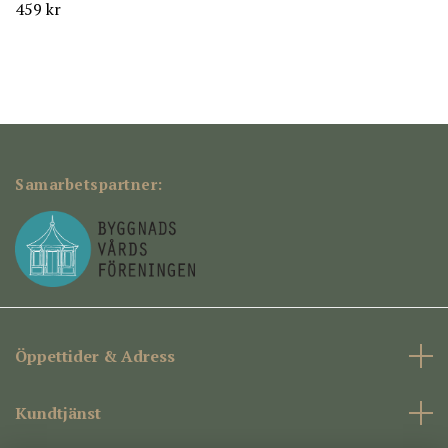
459 kr
Samarbetspartner:
Öppettider & Adress
Kundtjänst