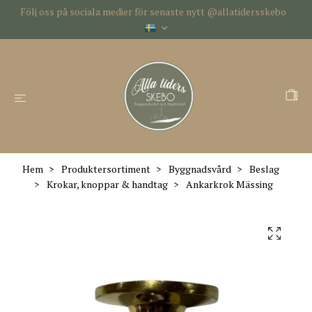
Följ oss på sociala medier för senaste nytt @allatidersskebo
Hem
Produktersortiment
Byggnadsvård
Beslag
Krokar, knoppar & handtag
Ankarkrok Mässing