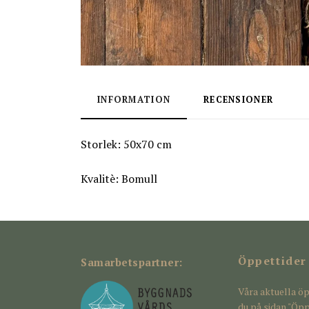
INFORMATION
RECENSIONER
Storlek: 50x70 cm
Kvalitè: Bomull
Öppettider
Samarbetspartner:
Våra aktuella öp
du på sidan "Öpp