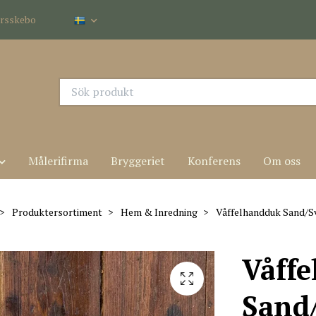
dersskebo
Målerifirma
Bryggeriet
Konferens
Om oss
Produktersortiment
Hem & Inredning
Våffelhandduk Sand/S
Våff
Sand