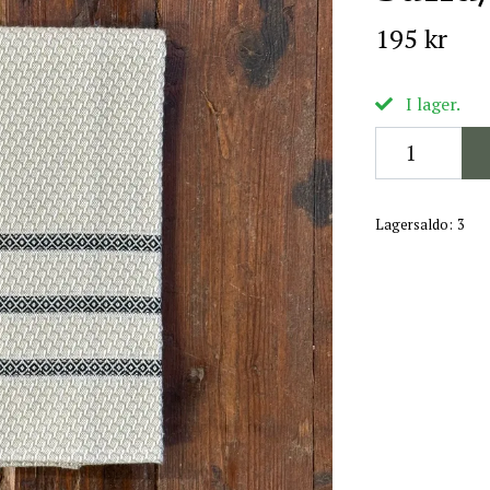
195 kr
I lager.
Lagersaldo:
3