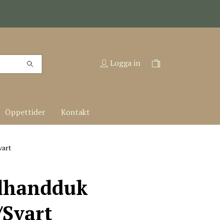
Logga in
Öppettider
Kontakt
vart
elhandduk
/Svart