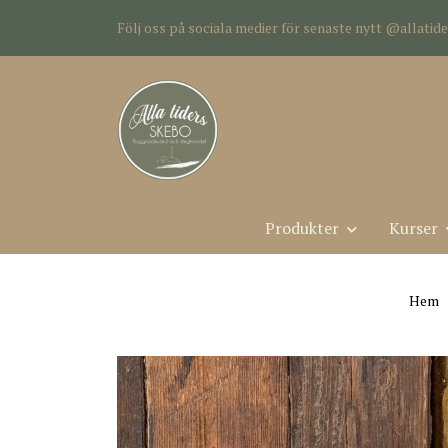
Följ oss på sociala medier för senaste nytt @allati
Produkter
Kurser
Hem