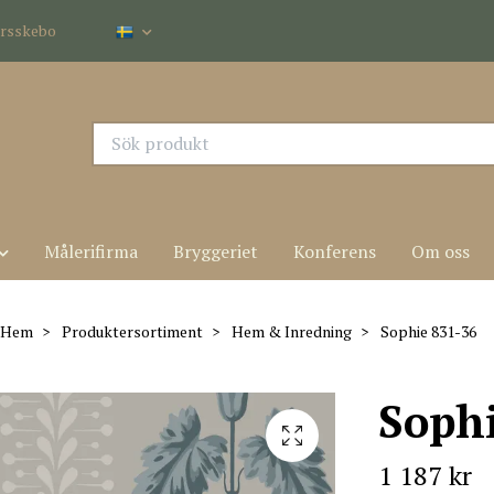
dersskebo
Målerifirma
Bryggeriet
Konferens
Om oss
Hem
Produktersortiment
Hem & Inredning
Sophie 831-36
Soph
1 187 kr