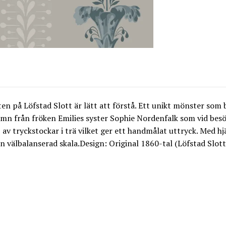
en på Löfstad Slott är lätt att förstå. Ett unikt mönster som
namn från fröken Emilies syster Sophie Nordenfalk som vid besö
av tryckstockar i trä vilket ger ett handmålat uttryck. Med hjä
n välbalanserad skala.Design: Original 1860-tal (Löfstad Slott