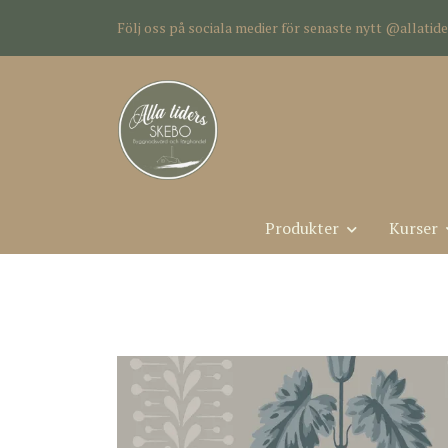
Följ oss på sociala medier för senaste nytt @allati
Produkter
Kurser