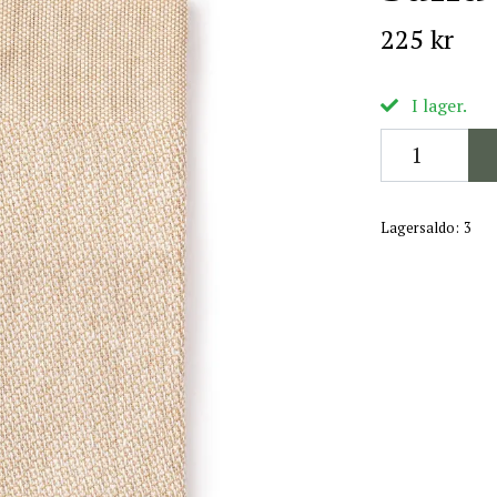
225 kr
I lager.
Lagersaldo:
3