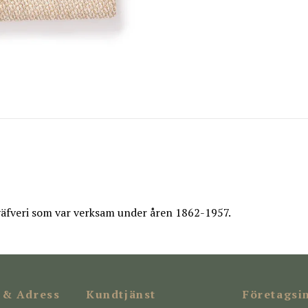
äfveri som var verksam under åren 1862-1957.
 & Adress
Kundtjänst
Företagsi