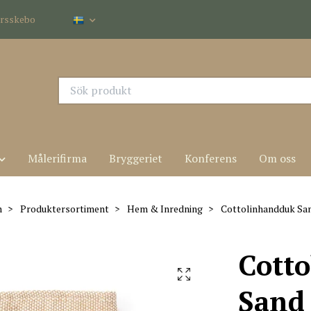
dersskebo
Målerifirma
Bryggeriet
Konferens
Om oss
m
Produktersortiment
Hem & Inredning
Cottolinhandduk Sa
Cott
Sand