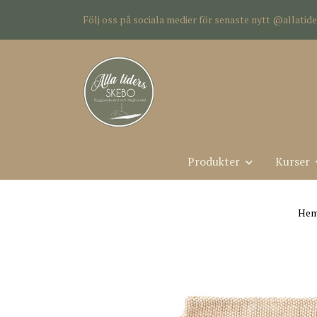
Följ oss på sociala medier för senaste nytt @allati
Produkter
Kurser
He