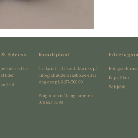
 & Adress
Kundtjänst
Företagsi
pettider hittar
Tveka inte att kontakta oss på
Bolagsinforma
ettider"
info@allatidersskebo.se
eller
Köpvillkor
ring oss på 0157-300 00
en 33 B
Sök jobb
Frågor om målningsarbeten
070 653 38 90