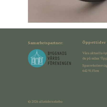
Öppettider
Samarbetspartner:
Våra aktuella öp
du på sidan "Öpp
Sparreholmsväg
642 91 Flen
© 2026 allatidersskebo