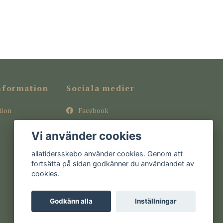
nformation
Sociala medier
tion
Facebook
Instagram
Vi använder cookies
Pinterest
allatidersskebo använder cookies. Genom att
fortsätta på sidan godkänner du användandet av
cookies.
Godkänn alla
Inställningar