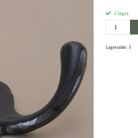
I lager.
Lagersaldo:
3