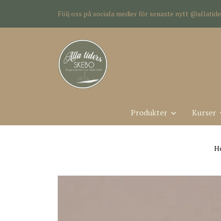
Följ oss på sociala medier för senaste nytt @allati
Produkter
Kurser
H