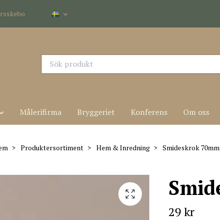
dersskebo
Målerifirma
Bryggeriet
Konferens
Om oss
em
Produktersortiment
Hem & Inredning
Smideskrok 70mm
Smid
29 kr