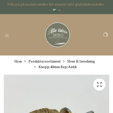
Följ oss på sociala medier för senaste nytt @allatidersskebo
Hem
Produktersortiment
Hem & Inredning
Knopp 40mm Rep/Antik