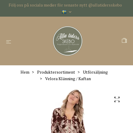
Följ oss på sociala medier för senaste nytt @allatidersskebo
Hem
Produktersortiment
Utförsäljning
Velora Klänning / Kaftan