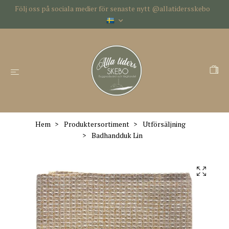
Följ oss på sociala medier för senaste nytt @allatidersskebo
Hem
Produktersortiment
Utförsäljning
Badhandduk Lin