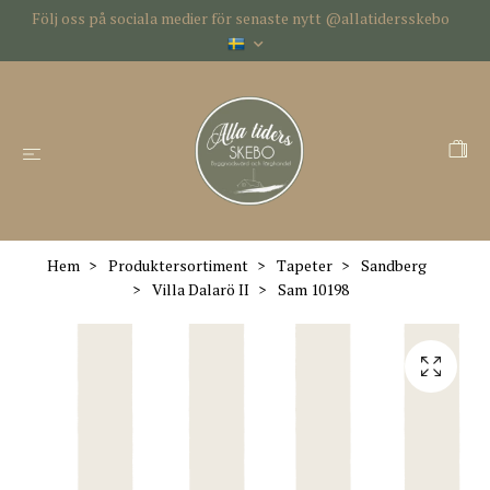
Följ oss på sociala medier för senaste nytt @allatidersskebo
Hem
Produktersortiment
Tapeter
Sandberg
Villa Dalarö II
Sam 10198