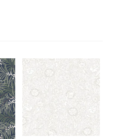
Emma 10184
1 017 kr