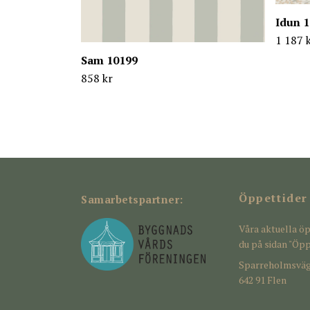
Idun 
1 187 
Sam 10199
858 kr
Öppettider
Samarbetspartner:
Våra aktuella öp
du på sidan "Öpp
Sparreholmsväg
642 91 Flen