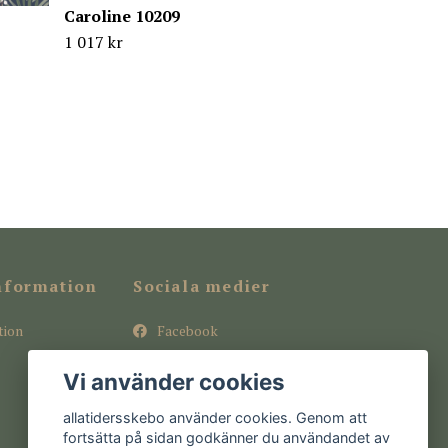
Caroline 10209
1 017 kr
nformation
Sociala medier
tion
Facebook
Instagram
Vi använder cookies
Pinterest
allatidersskebo använder cookies. Genom att
fortsätta på sidan godkänner du användandet av