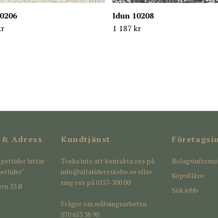
10206
Idun 10208
kr
1 187 kr
 & Adress
Kundtjänst
Företagsi
pettider hittar
Tveka inte att kontakta oss på
Bolagsinforma
ettider"
info@allatidersskebo.se
eller
Köpvillkor
ring oss på 0157-300 00
en 33 B
Sök jobb
Frågor om målningsarbeten
070 653 38 90