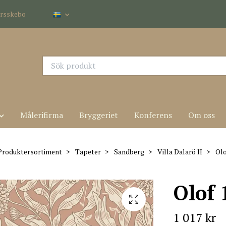
dersskebo
Målerifirma
Bryggeriet
Konferens
Om oss
Produktersortiment
Tapeter
Sandberg
Villa Dalarö II
Olo
Olof 
1 017 kr