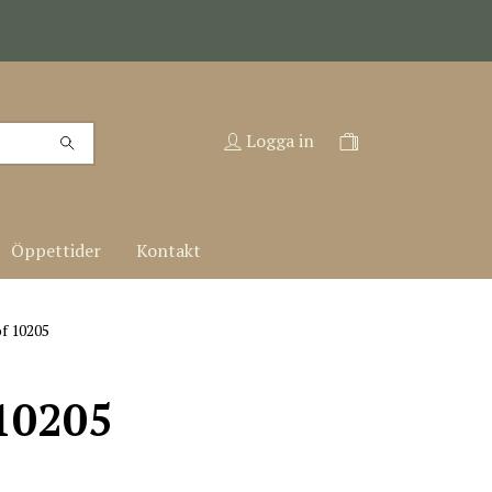
Logga in
Öppettider
Kontakt
f 10205
10205