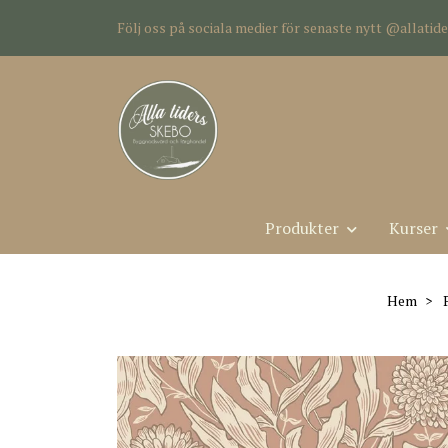
Följ oss på sociala medier för senaste nytt @allati
Produkter
Kurser
Hem