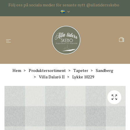
Följ oss på sociala medier för senaste nytt @allatidersskebo
Hem
Produktersortiment
Tapeter
Sandberg
Villa Dalarö II
Lykke 10229