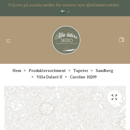
Följ oss på sociala medier för senaste nytt @allatidersskebo
Hem
Produktersortiment
Tapeter
Sandberg
Villa Dalarö II
Caroline 10209