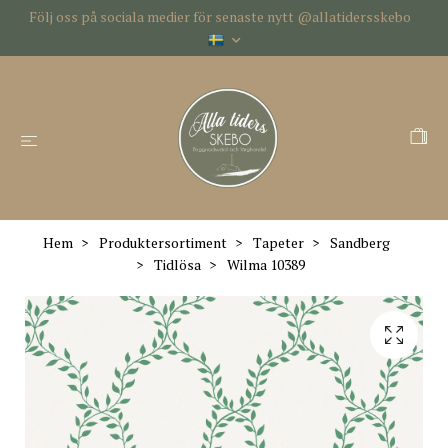
Följ oss på sociala medier för senaste nytt @allatidersskebo
Hem
Produktersortiment
Tapeter
Sandberg
Tidlösa
Wilma 10389